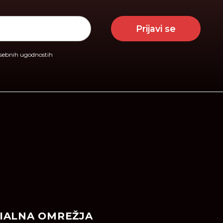
Prijavi se
osebnih ugodnostih
IALNA OMREŽJA