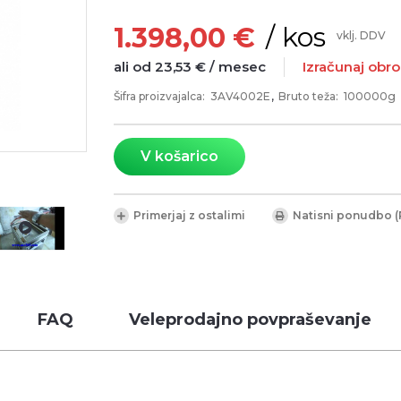
/ kos
1.398,00 €
vklj. DDV
ali od 23,53 € / mesec
Izračunaj obr
Šifra proizvajalca:
3AV4002E
Bruto teža:
100000g
V košarico
Primerjaj z ostalimi
Natisni ponudbo (
FAQ
Veleprodajno povpraševanje