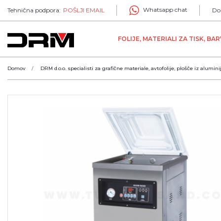
Whatsapp chat
Tehnična podpora:
POŠLJI EMAIL
Do
FOLIJE, MATERIALI ZA TISK, BA
Domov
DRM d.o.o. specialisti za grafične materiale, avtofolije, plošče iz alumini