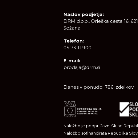
Naslov podjetja:
DRM d.o.o., Orleška cesta 16, 62
Sežana
Telefon:
05 73 11 900
E-mail:
prodaja@drm.si
Danes v ponudbi 786 izdelkov
Naložbo je podprl Javni Sklad Republi
Naložbo sofinancirata Republika Slove