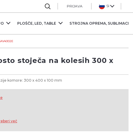
Sl
PRIJAVA
JO
PLOŠČE, LED, TABLE
STROJNA OPREMA, SUBLIMACIJ
 3AV4002E
to stoječa na kolesih 300 x
nzije komore: 300 x 400 x 100 mm
ke
reberi več