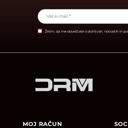
Želim, da me obveščate o storitvah, novostih in p
MOJ RAČUN
SOC