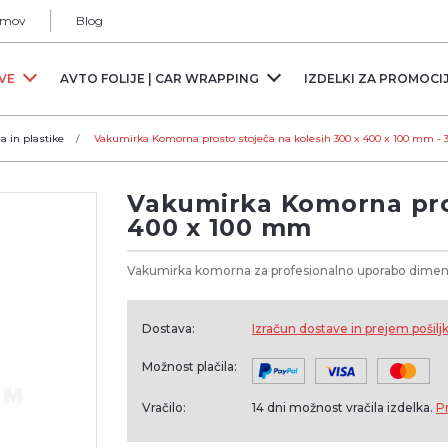
mov
Blog
RVE
AVTO FOLIJE | CAR WRAPPING
IZDELKI ZA PROMOCI
ja in plastike
Vakumirka Komorna prosto stoječa na kolesih 300 x 400 x 100 mm -
Vakumirka Komorna pros
400 x 100 mm
Vakumirka komorna za profesionalno uporabo dime
Dostava:
Izračun dostave in prejem pošilj
Možnost plačila:
Vračilo:
14 dni možnost vračila izdelka.
P