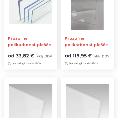
Prozorne
Prozorne
polikarbonat plošče
polikarbonat plošče
z UV zaščito
2050 x 3050mm brez
od 33,82 €
od 119,95 €
vklj. DDV
vklj. DDV
UV zaščite
Na zalogi v skladišču
Na zalogi v skladišču