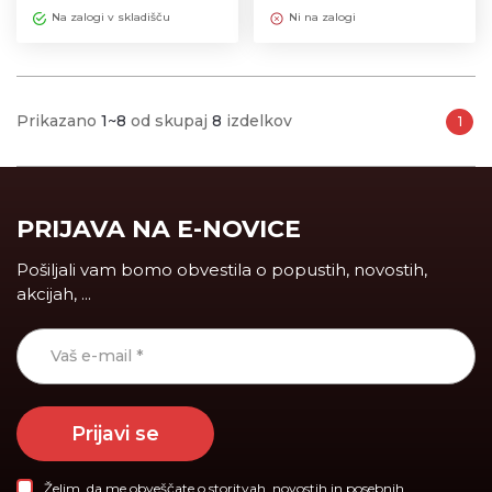
Na zalogi v skladišču
Ni na zalogi
Prikazano
1~8
od skupaj
8
izdelkov
1
PRIJAVA NA E-NOVICE
Pošiljali vam bomo obvestila o popustih, novostih,
akcijah, ...
Prijavi se
Želim, da me obveščate o storitvah, novostih in posebnih