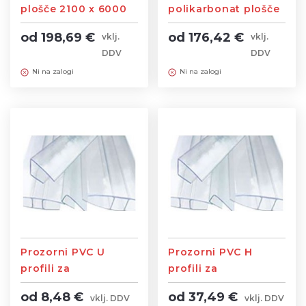
plošče 2100 x 6000
polikarbonat plošče
mm SATOVJE
2100 x 6000 mm
od 198,69 €
od 176,42 €
vklj.
vklj.
SATOVJE
DDV
DDV
Ni na zalogi
Ni na zalogi
Prozorni PVC U
Prozorni PVC H
profili za
profili za
polikarbonat - 2,10
polikarbonat - 6m
od 8,48 €
od 37,49 €
vklj. DDV
vklj. DDV
m