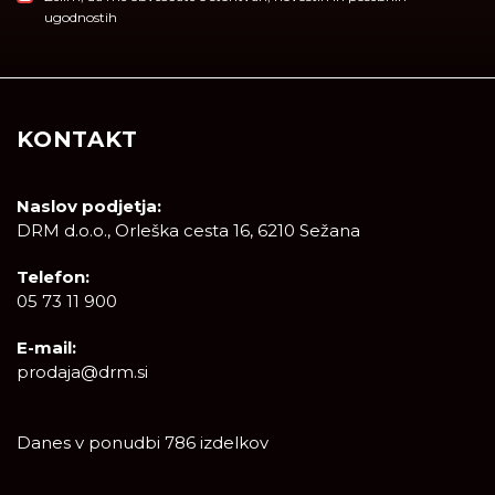
ugodnostih
KONTAKT
Naslov podjetja:
DRM d.o.o., Orleška cesta 16, 6210 Sežana
Telefon:
05 73 11 900
E-mail:
prodaja@drm.si
Danes v ponudbi 786 izdelkov