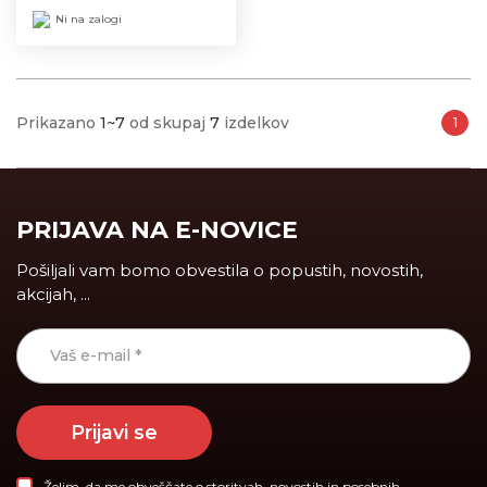
Ni na zalogi
Prikazano
1~7
od skupaj
7
izdelkov
1
PRIJAVA NA E-NOVICE
Pošiljali vam bomo obvestila o popustih, novostih,
akcijah, ...
Prijavi se
Želim, da me obveščate o storitvah, novostih in posebnih