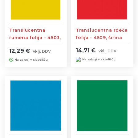
Translucentna rdeča
Translucentna
folija - 4509, širina
rumena folija - 4503,
1,23m
širina 1,23m
14,71 €
12,29 €
vklj. DDV
vklj. DDV
Na zalogi v skladišču
Na zalogi v skladišču