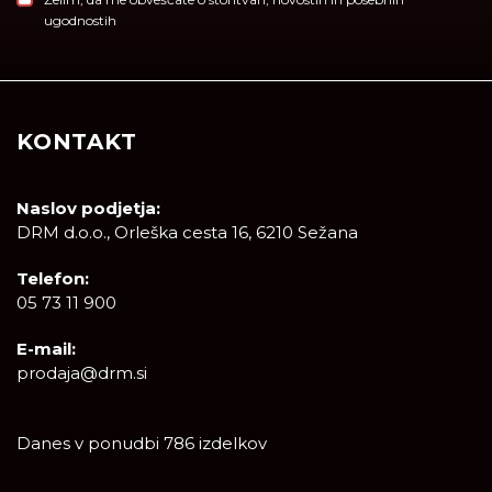
ugodnostih
KONTAKT
Naslov podjetja:
DRM d.o.o., Orleška cesta 16, 6210 Sežana
Telefon:
05 73 11 900
E-mail:
prodaja@drm.si
Danes v ponudbi 786 izdelkov