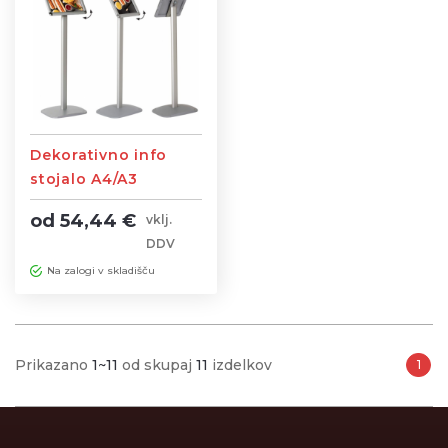
Dekorativno info
stojalo A4/A3
velikosti
od 54,44 €
vklj.
DDV
Na zalogi v skladišču
Prikazano
1~11
od skupaj
11
izdelkov
1