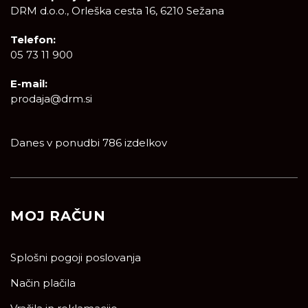
DRM d.o.o., Orleška cesta 16, 6210 Sežana
Telefon:
05 73 11 900
E-mail:
prodaja@drm.si
Danes v ponudbi 786 izdelkov
MOJ RAČUN
Splošni pogoji poslovanja
Način plačila