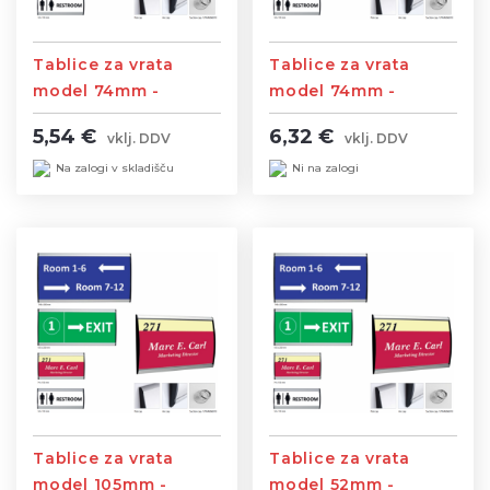
Tablice za vrata
Tablice za vrata
model 74mm -
model 74mm -
Velikost napisa je
Velikost napisa je
5,54 €
6,32 €
vklj. DDV
vklj. DDV
74x150 mm ravni
74x200 mm velikost
zaključki
tablice je 90x206
Na zalogi v skladišču
Ni na zalogi
mm ravni zaključki
Tablice za vrata
Tablice za vrata
model 105mm -
model 52mm -