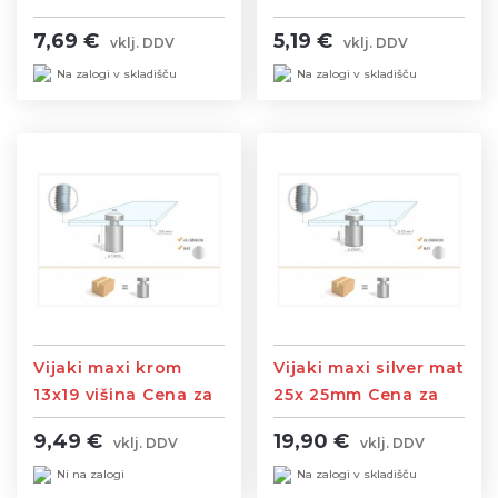
Velikost napisa je
Velikost napisa je
7,69 €
5,19 €
vklj. DDV
vklj. DDV
105x250 mm velikost
52x150 mm ravni
tablice je 120x256
zaključki
Na zalogi v skladišču
Na zalogi v skladišču
mm ravni zaključki
Vijaki maxi krom
Vijaki maxi silver mat
13x19 višina Cena za
25x 25mm Cena za
paket 4kos
paket 4kos
9,49 €
19,90 €
vklj. DDV
vklj. DDV
Ni na zalogi
Na zalogi v skladišču