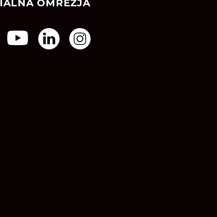
IALNA OMREŽJA