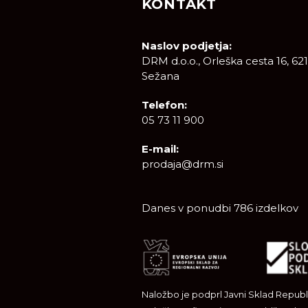
KONTAKT
Naslov podjetja:
DRM d.o.o., Orleška cesta 16, 62
Sežana
Telefon:
05 73 11 900
E-mail:
prodaja@drm.si
Danes v ponudbi 786 izdelkov
Naložbo je podprl Javni Sklad Republi