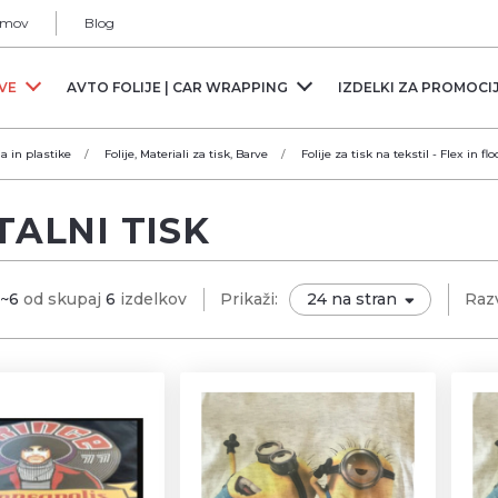
mov
Blog
RVE
AVTO FOLIJE | CAR WRAPPING
IZDELKI ZA PROMOCI
ja in plastike
Folije, Materiali za tisk, Barve
Folije za tisk na tekstil - Flex in flo
TALNI TISK
1~6
od skupaj
6
izdelkov
Prikaži:
Razv