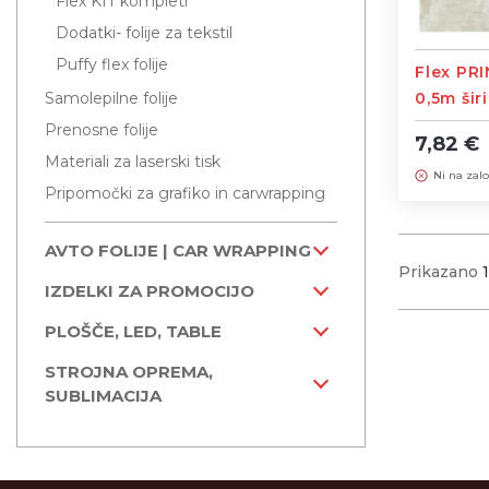
Flex KIT kompleti
Dodatki- folije za tekstil
Puffy flex folije
Flex PRIN
Samolepilne folije
0,5m šir
Prenosne folije
7,82 €
Materiali za laserski tisk
Ni na zalo
Pripomočki za grafiko in carwrapping
AVTO FOLIJE | CAR WRAPPING
Prikazano
IZDELKI ZA PROMOCIJO
PLOŠČE, LED, TABLE
STROJNA OPREMA,
SUBLIMACIJA