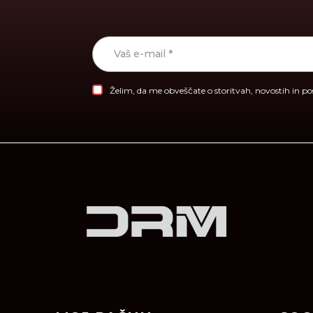
Želim, da me obveščate o storitvah, novostih in p