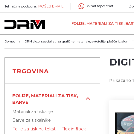
Whatsapp chat
Tehnična podpora:
POŠLJI EMAIL
Do
FOLIJE, MATERIALI ZA TISK, BA
Domov
DRM d.o.o. specialisti za grafične materiale, avtofolije, plošče iz alumini
DIGI
TRGOVINA
Prikazano
FOLIJE, MATERIALI ZA TISK,
BARVE
Materiali za tiskanje
Barve za tiskalnike
Folije za tisk na tekstil - Flex in flock