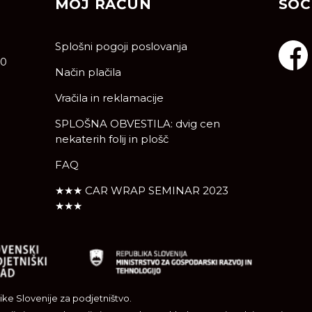
MOJ RAČUN
SOC
Splošni pogoji poslovanja
10
Način plačila
Vračila in reklamacije
SPLOŠNA OBVESTILA: dvig cen
nekaterih folij in plošč
FAQ
★★★ CAR WRAP SEMINAR 2023
★★★
ke Slovenije za podjetništvo.