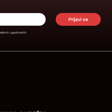
Prijavi se
osebnih ugodnostih