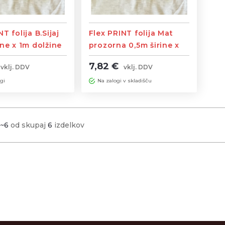
T folija B.Sijaj
Flex PRINT folija Mat
ine x 1m dolžine
prozorna 0,5m širine x
1m dolžine
7,82 €
vklj. DDV
vklj. DDV
gi
Na zalogi v skladišču
1~6
od skupaj
6
izdelkov