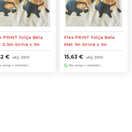
x PRINT folija Bela
Flex PRINT folija Bela
 0,5m širine x 1m
Mat 1m širine x 1m
žine
dolžine
82 €
15,63 €
vklj. DDV
vklj. DDV
a zalogi v skladišču
Na zalogi v skladišču