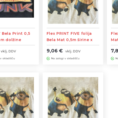
 Bela Print 0,5
Flex PRINT FIVE folija
Fle
 1m dolžine
Bela Mat 0,5m širine x
Mat
1m dolžine
dol
9,06 €
7,
vklj. DDV
vklj. DDV
 v skladišču
Na zalogi v skladišču
N