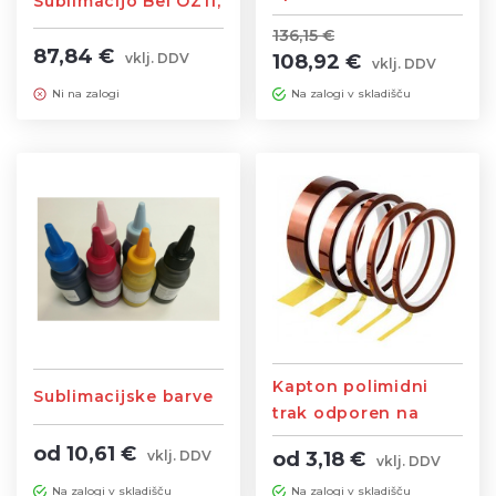
Sublimacijo Bel OZ11,
magic 11oz
325ml - 48kos
136,15 €
Sublimacija, 180°C/
87,84 €
108,92 €
vklj. DDV
vklj. DDV
180Sek
Ni na zalogi
Na zalogi v skladišču
Kapton polimidni
Sublimacijske barve
trak odporen na
visoke temperature,
od 10,61 €
od 3,18 €
vklj. DDV
vklj. DDV
dolžine 33m
Na zalogi v skladišču
Na zalogi v skladišču