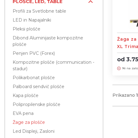
PLOŠČE, LED, TABLE
Profili za Svetlobne table
LED in Napajalniki
Pleksi plošče
Dibond Aluminijaste kompozitne
Žaga za 
plošče
XL Trim
Penjen PVC (Forex)
od 3.7
Kompozitne plošče (communication -
stadur)
Ni na zalo
Polikarbonat plošče
Palboard sendvič plošče
Prikazano
Kapa plošče
Polipropilenske plošče
EVA pena
Žage za plošče
Led Displeji, Zasloni