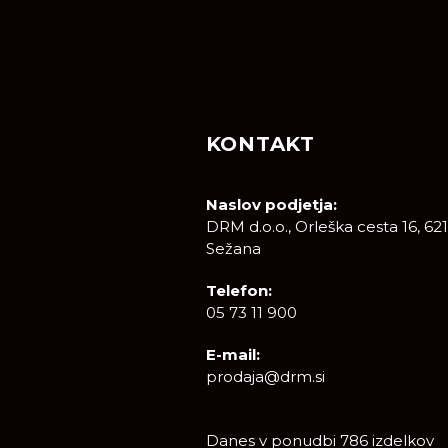
KONTAKT
Naslov podjetja:
DRM d.o.o., Orleška cesta 16, 62
Sežana
Telefon:
05 73 11 900
E-mail:
prodaja@drm.si
Danes v ponudbi 786 izdelkov