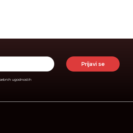
Prijavi se
osebnih ugodnostih