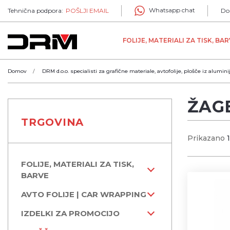
Whatsapp chat
Tehnična podpora:
POŠLJI EMAIL
Do
FOLIJE, MATERIALI ZA TISK, BA
Domov
DRM d.o.o. specialisti za grafične materiale, avtofolije, plošče iz alumini
ŽAG
TRGOVINA
Prikazano
FOLIJE, MATERIALI ZA TISK,
BARVE
AVTO FOLIJE | CAR WRAPPING
IZDELKI ZA PROMOCIJO