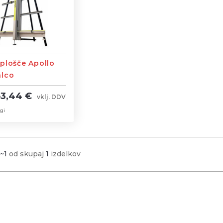
plošče Apollo
alco
53,44 €
vklj. DDV
gi
1~1
od skupaj
1
izdelkov