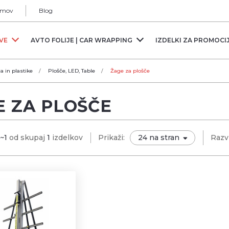
mov
Blog
RVE
AVTO FOLIJE | CAR WRAPPING
IZDELKI ZA PROMOCI
ja in plastike
Plošče, LED, Table
Žage za plošče
E ZA PLOŠČE
1~1
od skupaj
1
izdelkov
Prikaži:
Razvr