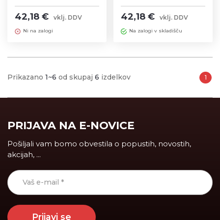
1,52m
42,18 €
42,18 €
vklj. DDV
vklj. DDV
Ni na zalogi
Na zalogi v skladišču
Prikazano
1~6
od skupaj
6
izdelkov
1
PRIJAVA NA E-NOVICE
Pošiljali vam bomo obvestila o popustih, novostih,
akcijah, ...
Prijavi se