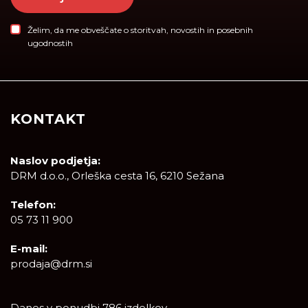
Želim, da me obveščate o storitvah, novostih in posebnih
ugodnostih
KONTAKT
Naslov podjetja:
DRM d.o.o., Orleška cesta 16, 6210 Sežana
Telefon:
05 73 11 900
E-mail:
prodaja@drm.si
Danes v ponudbi 786 izdelkov