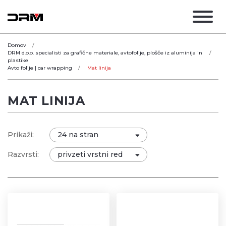
Domov
DRM d.o.o. specialisti za grafične materiale, avtofolije, plošče iz aluminija in
plastike
Avto folije | car wrapping
Mat linija
MAT LINIJA
Prikaži:
Razvrsti: