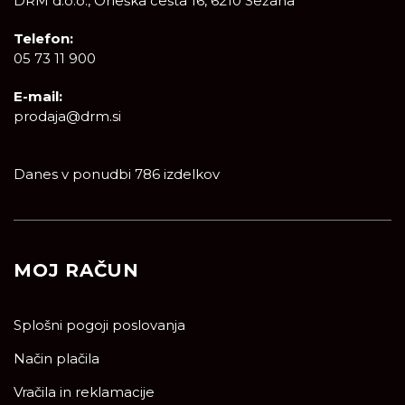
DRM d.o.o., Orleška cesta 16, 6210 Sežana
Telefon:
05 73 11 900
E-mail:
prodaja@drm.si
Danes v ponudbi 786 izdelkov
MOJ RAČUN
Splošni pogoji poslovanja
Način plačila
Vračila in reklamacije