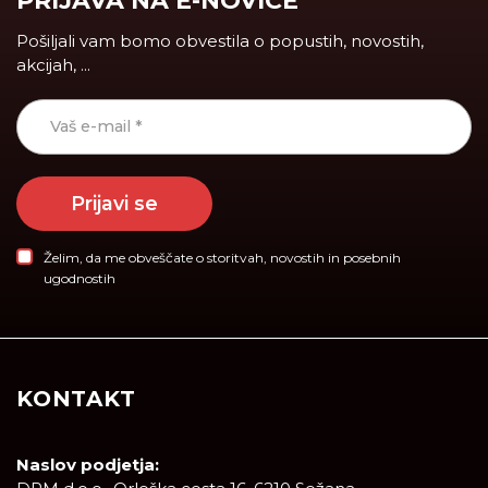
PRIJAVA NA E-NOVICE
Pošiljali vam bomo obvestila o popustih, novostih,
akcijah, ...
Prijavi se
Želim, da me obveščate o storitvah, novostih in posebnih
ugodnostih
KONTAKT
Naslov podjetja: