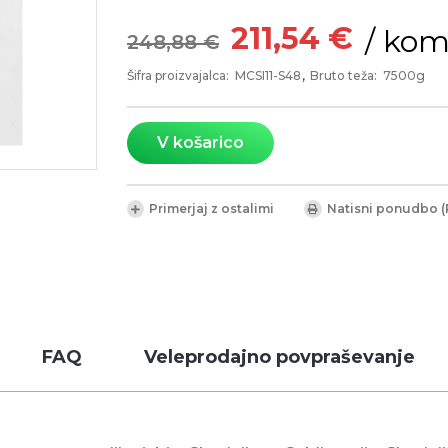
211,54 €
/ kom
248,88 €
Šifra proizvajalca:
MCSI11-S48
Bruto teža:
7500g
V košarico
Primerjaj z ostalimi
Natisni ponudbo (
FAQ
Veleprodajno povpraševanje