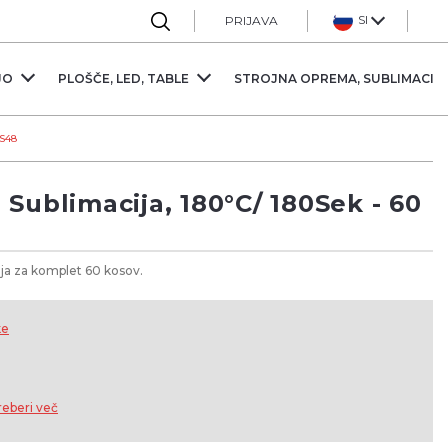
Sl
PRIJAVA
JO
PLOŠČE, LED, TABLE
STROJNA OPREMA, SUBLIMACIJ
-S48
Sublimacija, 180°C/ 180Sek - 60
lja za komplet 60 kosov.
ke
reberi več