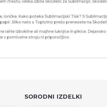
nem mestu, velika izbira Skodelic za Sublimacijo. Skodel
, lončke. Kako poteka Sublimacijski Tisk? S Sublimaci
 papir. Sliko nato s Toplotno prešo prenesete na Skodeli
e rahle izbokline ali majhne luknjice in pikice. Dejansk
e v pomivalne stroju ni priporočljivo.
SORODNI IZDELKI