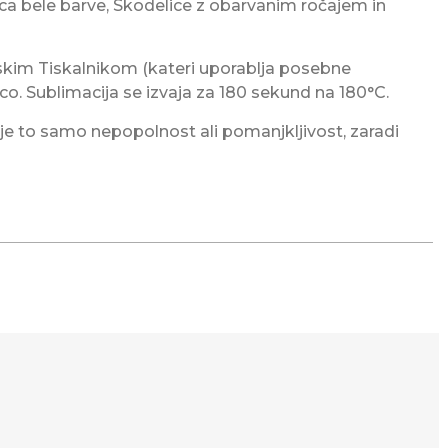
ica bele barve, Skodelice z obarvanim ročajem in
jskim Tiskalnikom (kateri uporablja posebne
co. Sublimacija se izvaja za 180 sekund na 180°C.
o je to samo nepopolnost ali pomanjkljivost, zaradi