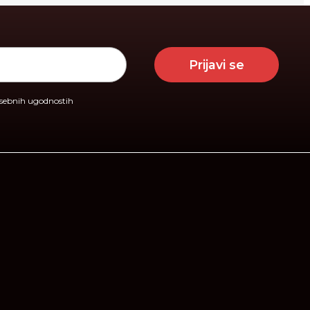
Prijavi se
osebnih ugodnostih