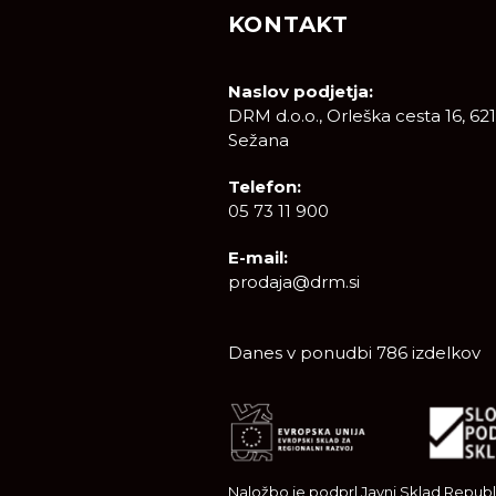
KONTAKT
Naslov podjetja:
DRM d.o.o., Orleška cesta 16, 62
Sežana
Telefon:
05 73 11 900
E-mail:
prodaja@drm.si
Danes v ponudbi 786 izdelkov
Naložbo je podprl Javni Sklad Republi