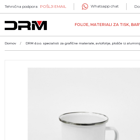
Whatsapp chat
Tehnična podpora:
POŠLJI EMAIL
Do
FOLIJE, MATERIALI ZA TISK, BA
Domov
DRM d.o.o. specialisti za grafične materiale, avtofolije, plošče iz alumini