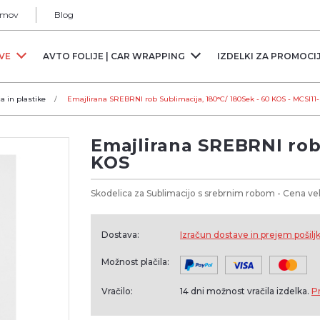
mov
Blog
RVE
AVTO FOLIJE | CAR WRAPPING
IZDELKI ZA PROMOCI
ja in plastike
Emajlirana SREBRNI rob Sublimacija, 180°C/ 180Sek - 60 KOS - MCSI11
Emajlirana SREBRNI rob 
KOS
Skodelica za Sublimacijo s srebrnim robom - Cena ve
Dostava:
Izračun dostave in prejem pošilj
Možnost plačila:
Vračilo:
14 dni možnost vračila izdelka.
P