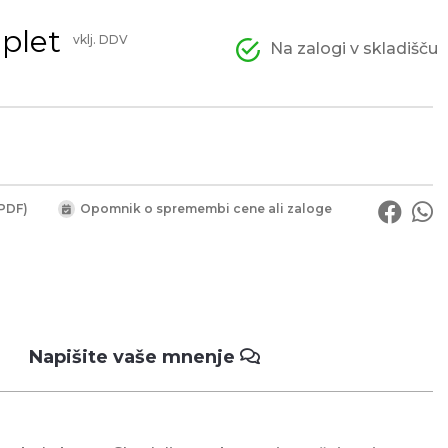
plet
vklj. DDV
Na zalogi v skladišču
PDF)
Opomnik o spremembi cene ali zaloge
Napišite vaše mnenje