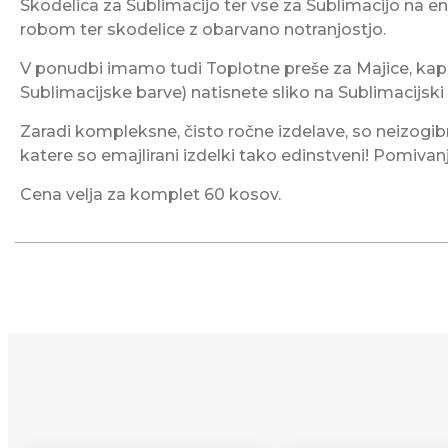
Skodelica za Sublimacijo ter vse za Sublimacijo na e
robom ter skodelice z obarvano notranjostjo.
V ponudbi imamo tudi Toplotne preše za Majice, kape
Sublimacijske barve) natisnete sliko na Sublimacijski
Zaradi kompleksne, čisto ročne izdelave, so neizogibn
katere so emajlirani izdelki tako edinstveni! Pomivanj
Cena velja za komplet 60 kosov.