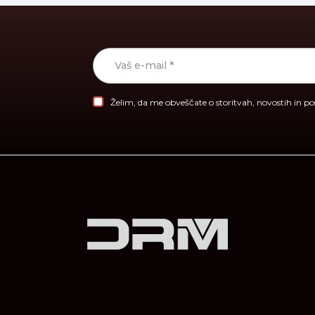
Želim, da me obveščate o storitvah, novostih in p