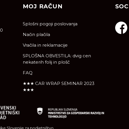
MOJ RAČUN
SOC
Splošni pogoji poslovanja
10
Način plačila
Vračila in reklamacije
SPLOŠNA OBVESTILA: dvig cen
nekaterih folij in plošč
FAQ
★★★ CAR WRAP SEMINAR 2023
★★★
ke Slovenije za podjetništvo.