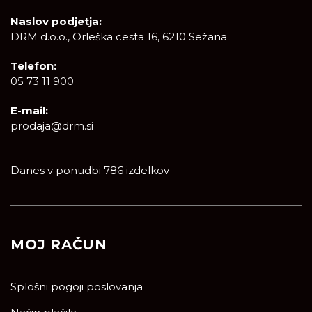
Naslov podjetja:
DRM d.o.o., Orleška cesta 16, 6210 Sežana
Telefon:
05 73 11 900
E-mail:
prodaja@drm.si
Danes v ponudbi 786 izdelkov
MOJ RAČUN
Splošni pogoji poslovanja