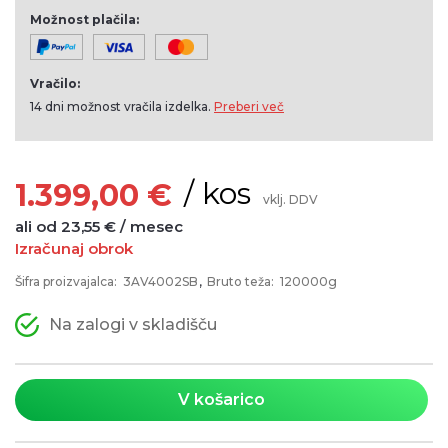
Možnost plačila:
Vračilo:
14 dni možnost vračila izdelka.
Preberi več
/ kos
1.399,00 €
vklj. DDV
ali od 23,55 € / mesec
Izračunaj obrok
Šifra proizvajalca:
3AV4002SB
Bruto teža:
120000g
Na zalogi v skladišču
V košarico