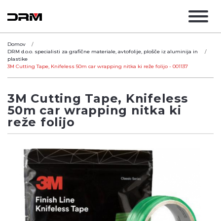
Domov
DRM d.o.o. specialisti za grafične materiale, avtofolije, plošče iz aluminija in
plastike
3M Cutting Tape, Knifeless 50m car wrapping nitka ki reže folijo - 001137
3M Cutting Tape, Knifeless
50m car wrapping nitka ki
reže folijo