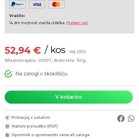
Vračilo:
14 dni možnost vračila izdelka.
Preberi več
/ kos
52,94 €
vklj. DDV
Šifra proizvajalca:
001137
Bruto teža:
150g
Na zalogi v skladišču
V košarico
Primerjaj z ostalimi
Natisni ponudbo (PDF)
Opomnik o spremembi cene ali zaloge