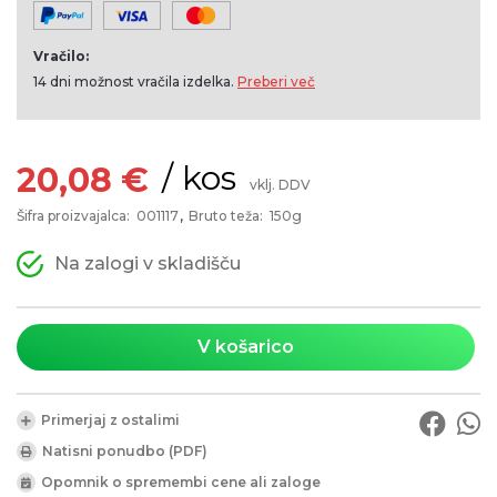
Vračilo:
14 dni možnost vračila izdelka.
Preberi več
/ kos
20,08 €
vklj. DDV
Šifra proizvajalca:
001117
Bruto teža:
150g
Na zalogi v skladišču
V košarico
Primerjaj z ostalimi
Natisni ponudbo (PDF)
Opomnik o spremembi cene ali zaloge