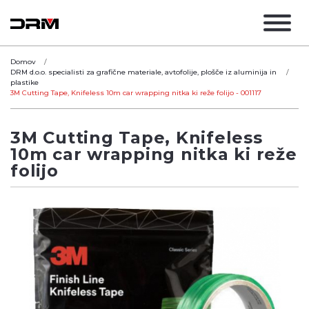
Domov
DRM d.o.o. specialisti za grafične materiale, avtofolije, plošče iz aluminija in
plastike
3M Cutting Tape, Knifeless 10m car wrapping nitka ki reže folijo - 001117
3M Cutting Tape, Knifeless
10m car wrapping nitka ki reže
folijo