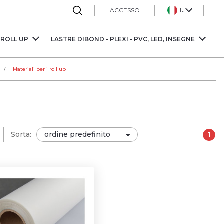
It
ACCESSO
 ROLL UP
LASTRE DIBOND - PLEXI - PVC, LED, INSEGNE
S
Materiali per i roll up
Sorta:
1