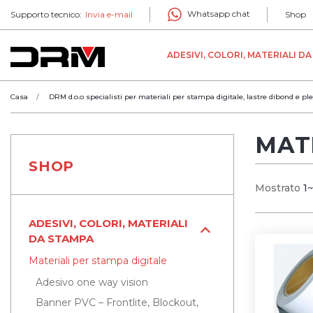
Whatsapp chat
Supporto tecnico:
Invia e-mail
Shop
ADESIVI, COLORI, MATERIALI D
Casa
DRM d.o.o specialisti per materiali per stampa digitale, lastre dibond e ple
MATE
SHOP
Mostrato
1
ADESIVI, COLORI, MATERIALI
DA STAMPA
Materiali per stampa digitale
Adesivo one way vision
Banner PVC – Frontlite, Blockout,