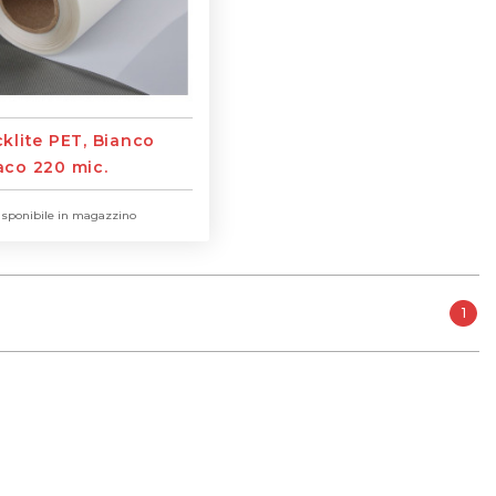
klite PET, Bianco
co 220 mic.
slucido
isponibile in magazzino
1