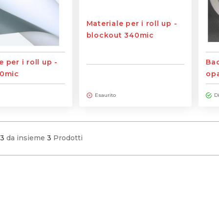
Materiale per i roll up -
blockout 340mic
 per i roll up -
Bac
50mic
opa
tra
Esaurito
D
~3
da insieme
3
Prodotti